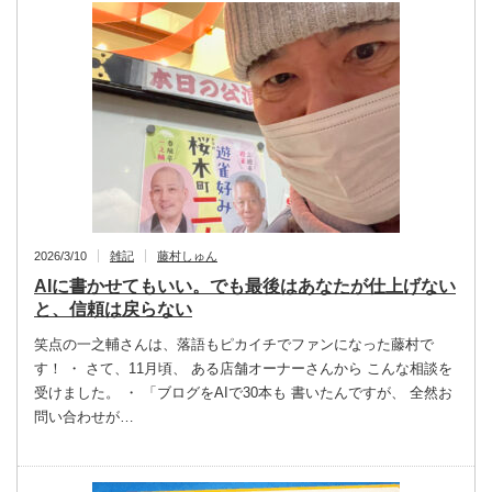
2026/3/10
雑記
藤村しゅん
AIに書かせてもいい。でも最後はあなたが仕上げない
と、信頼は戻らない
笑点の一之輔さんは、落語もピカイチでファンになった藤村で
す！ ・ さて、11月頃、 ある店舗オーナーさんから こんな相談を
受けました。 ・ 「ブログをAIで30本も 書いたんですが、 全然お
問い合わせが…