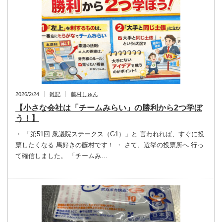
2026/2/24
雑記
藤村しゅん
【小さな会社は「チームみらい」の勝利から2つ学ぼ
う！】
・ 「第51回 衆議院ステークス（G1）」と 言われれば、すぐに投
票したくなる 馬好きの藤村です！ ・ さて、選挙の投票所へ 行っ
て確信しました。 「チームみ…