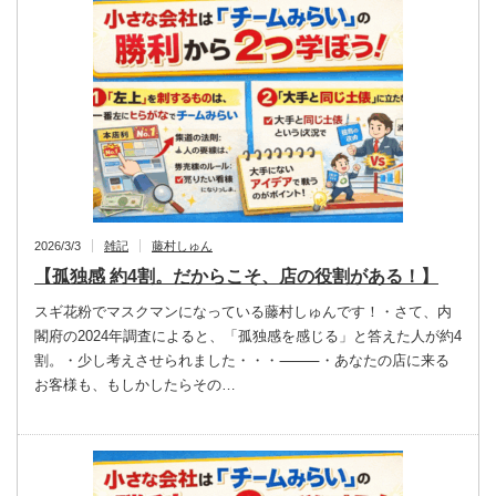
2026/3/3
雑記
藤村しゅん
【孤独感 約4割。だからこそ、店の役割がある！】
スギ花粉でマスクマンになっている藤村しゅんです！・さて、内
閣府の2024年調査によると、「孤独感を感じる」と答えた人が約4
割。・少し考えさせられました・・・⸻・あなたの店に来る
お客様も、もしかしたらその…