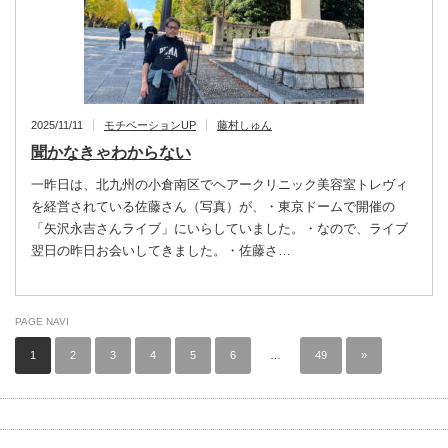
2025/11/11
モチベーションUP
藤村しゅん
聞かなきゃわからない
一昨日は、北九州の小倉南区でヘアークリニック美容室トレヴィ
を経営されている佐藤さん（写真）が、・東京ドームで開催の
「矢沢永吉さんライブ」にいらしていました。・なので、ライブ
翌日の昨日お会いしてきました。・佐藤さ…
PAGE NAVI
1
2
3
4
5
6
…
49
»