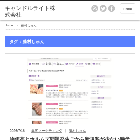
menu
Home
藤村しゅん
タグ：藤村しゅん
2026/7/16
集客マーケティング
藤村しゅん
物価高とホルムズ問題発生ごから新規客が少ない時代