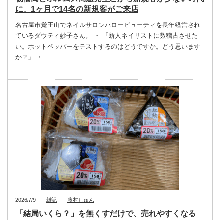
に、1ヶ月で14名の新規客がご来店
名古屋市覚王山でネイルサロンハロービューティを長年経営され
ているダウティ妙子さん。 ・ 「新人ネイリストに数稽古させた
い。ホットペッパーをテストするのはどうですか。どう思います
か？」 ・ …
2026/7/9
雑記
藤村しゅん
「結局いくら？」を無くすだけで、売れやすくなる