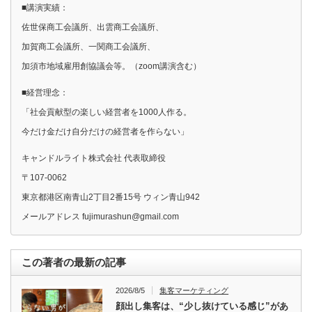
■講演実績：
佐世保商工会議所、出雲商工会議所、
加賀商工会議所、一関商工会議所、
加須市地域雇用創協議会等。（zoom講演含む）
■経営理念：
「社会貢献型の楽しい経営者を1000人作る。
今だけ金だけ自分だけの経営者を作らない」
キャンドルライト株式会社 代表取締役
〒107-0062
東京都港区南青山2丁目2番15号 ウィン青山942
メールアドレス fujimurashun@gmail.com
この著者の最新の記事
2026/8/5
集客マーケティング
顔出し集客は、“少し抜けている感じ”があ