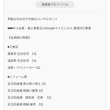
投稿者プロフィール
利益を生み出す仕組みコンサルタント
■■■中小企業・個人事業主のGoogleマイビジネス 運用代行事業
【会員様の実績】
■工務店
栗東市 注文住宅 1位
滋賀県 注文住宅 1位
滋賀 ハウスメーカー 1位
■リフォーム業
足立区綾瀬 床の張り替え 1位
足立区綾瀬 雨漏り修理 1位
足立区綾瀬 換気扇 交換 1位
足立区綾瀬 雨樋 修理 1位