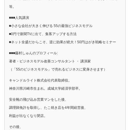
等。
■■■人気講演
■小さな会社が大きく伸びる 55の最強ビジネスモデル
■0円で新聞TVに出て、集客アップする方法
■ネット全盛だからこそ、逆に効果が絶大！50円はがき戦略セミナー
■■■藤村しゅんのプロフィール:
著者・ビジネスモデル改善コンサルタント ・ 講演家
（「55のビジネスモデル」で売れるビジネスに変身させます）
キャンドルライト株式会社代表取締役。
神奈川県川崎市生まれ。成城大学経済学部卒。
安全靴の飛び込み営業マンをした後、
調理師免許を取得し、たこ焼き店を4年間経営後、
利益が出なくなり閉店。
その後、