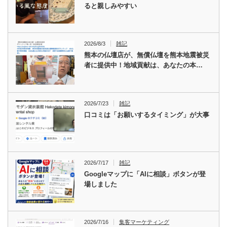
ると親しみやすい
2026/8/3
雑記
熊本の仏壇店が、無償仏壇を熊本地震被災
者に提供中！地域貢献は、あなたの本…
2026/7/23
雑記
口コミは「お願いするタイミング」が大事
2026/7/17
雑記
Googleマップに「AIに相談」ボタンが登
場しました
2026/7/16
集客マーケティング