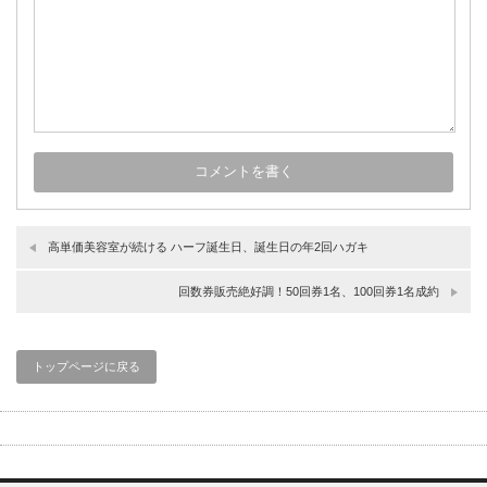
高単価美容室が続ける ハーフ誕生日、誕生日の年2回ハガキ
回数券販売絶好調！50回券1名、100回券1名成約
トップページに戻る