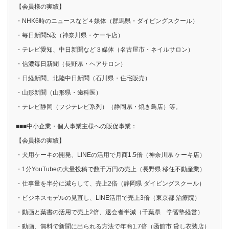
【会員様の実績】
・NHK6時のニュースなど４媒体（群馬県・ダイビングスクール）
・毎日新聞5段（神奈川県・ケーキ店）
・テレビ愛知、中日新聞など３媒体（名古屋市・ネイルサロン）
・信濃毎日新聞（長野県・ヘアサロン）
・日経新聞、北陸中日新聞（石川県・住宅販売）
・山形新聞（山形県・歯科医）
・テレビ静岡（フジテレビ系列）（静岡県・焼き鳥店）等。
■■■中小企業・個人事業主様への販促事業：
【会員様の実績】
・犬用ケーキの開発、LINEの活用で月商1.5倍（神奈川県 ケーキ店）
・1分YouTubeの大量投稿で数千万円の売上（長野県 移住不動産業）
・仕事量を半分に減らして、売上2倍（静岡県 ダイビングスクール）
・ビジネスモデルの見直し、LINE活用で売上3倍（東京都 治療院）
・動画と葉書の活用で売上2倍、退会者半減（千葉県 学習塾経営）
・動画、無料で新聞に出られる方法で年商1.7倍（函館市 貸し衣装店）