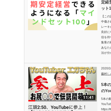
定経
ット
【この
中傷さ
レーキ
良好に
信を待
集客の
あなた
法が分
2020/2
藤村し
5本
のYo
5本の
YouT
https: