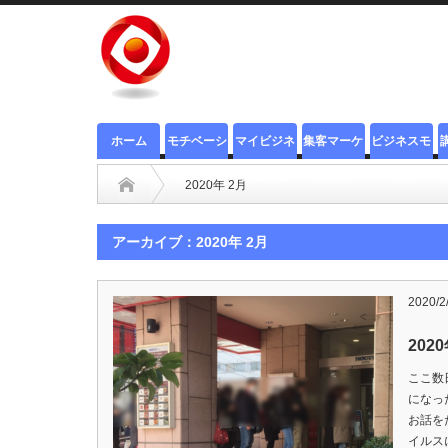
ホーム
モチベーシ
マイビジネ
集客マーケ
ビジネスモ
ョンUP
ス集客法
ティング
デル
2020年 2月
アーカイブ：2020年 2月
2020/2
20
ここ数
になっ
お話を
イルス