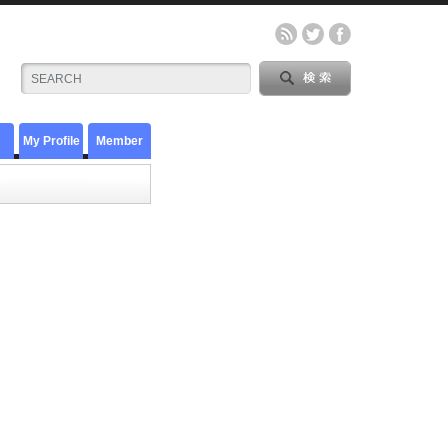
My Profile
Member
t
Directory