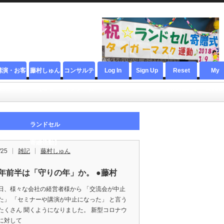
講演・お客
藤村しゅん
コンサルテ
Log In
Sign Up
Reset
My
様の声・社
【著者
ィング・教
Password
Accoun
会貢献
YouTuber
材
ランドセル
寄贈活動】
/25
雑記
藤村しゅん
20年前半は「守りの年」か。 ●藤村
日、様々な会社の経営者様から 「交流会が中止
た」 「セミナーや講演が中止になった」 と言う
たくさん 聞くようになりました。 新型コロナウ
に対して