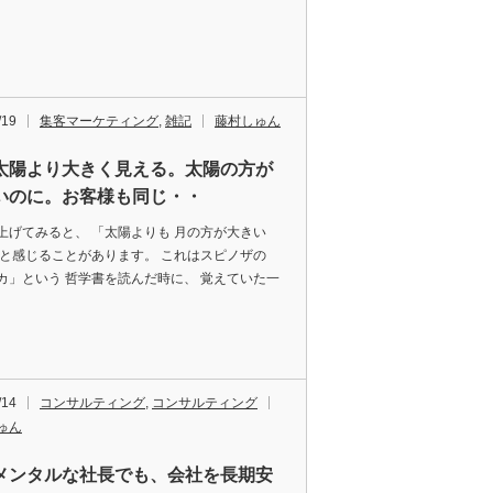
/19
集客マーケティング
,
雑記
藤村しゅん
太陽より大きく見える。太陽の方が
いのに。お客様も同じ・・
上げてみると、 「太陽よりも 月の方が大きい
 と感じることがあります。 これはスピノザの
カ」という 哲学書を読んだ時に、 覚えていた一
。
/14
コンサルティング
,
コンサルティング
ゅん
メンタルな社長でも、会社を長期安