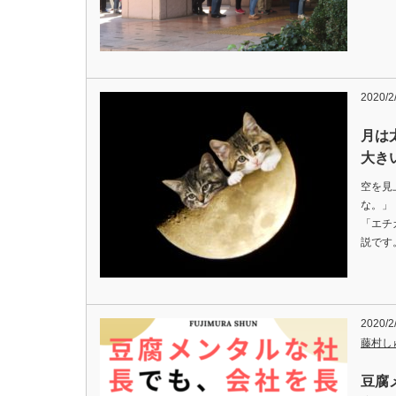
2020/2
月は
大き
空を見
な。」
「エチ
説です
2020/2
藤村し
豆腐