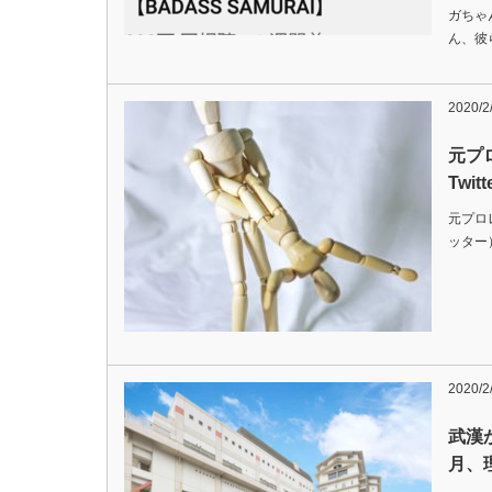
ガちゃ
ん、彼
2020/2
元プ
Twi
元プロレ
ッター
2020/2
武漢
月、