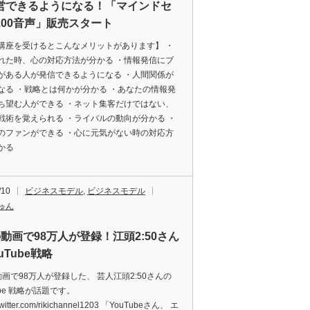
営できるようになる！「マインドセ
100音声」販売スタート
講座を受けるとこんなメリットがあります】 ・
れた時、心の対応方法が分かる ・情報発信にブ
がある人が発信できるようになる ・人間関係が
なる ・戦略とは何かが分かる ・あなたの情報発
ち望む人ができる ・ネット集客だけではない、
戦術を覚えられる ・ライバルの動向が分かる ・
のファンができる ・心に元気がない時の対応方
かる
/10
ビジネスモデル
,
ビジネスモデル
ゅん
の動画で98万人が登録！江頭2:50さん
uTube戦略
動画で98万人が登録した、 芸人江頭2:50さんの
ube 戦略が話題です。
//twitter.com/rikichannel1203 「YouTubeさん、 エ