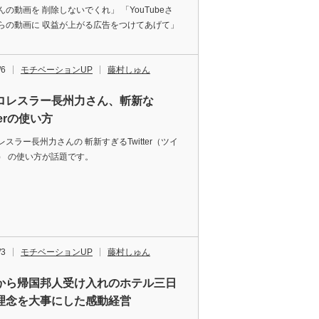
んの動画を 削除しないでくれ」 「YouTubeさ
らの動画に 収益が上がる広告をつけてあげて」
/6
モチベーションUP
藤村しゅん
ロレスラー長州力さん、斬新な
tterの使い方
スラー長州力さんの 斬新すぎるTwitter（ツイ
） の使い方が話題です。
/3
モチベーションUP
藤村しゅん
から帰国邦人受け入れのホテル三日
理念を大事にした感動経営