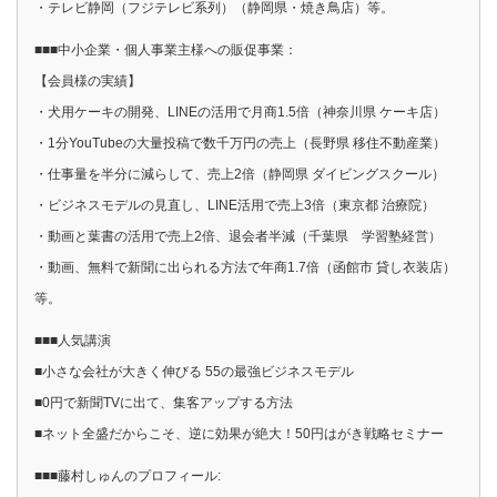
・テレビ静岡（フジテレビ系列）（静岡県・焼き鳥店）等。
■■■中小企業・個人事業主様への販促事業：
【会員様の実績】
・犬用ケーキの開発、LINEの活用で月商1.5倍（神奈川県 ケーキ店）
・1分YouTubeの大量投稿で数千万円の売上（長野県 移住不動産業）
・仕事量を半分に減らして、売上2倍（静岡県 ダイビングスクール）
・ビジネスモデルの見直し、LINE活用で売上3倍（東京都 治療院）
・動画と葉書の活用で売上2倍、退会者半減（千葉県 学習塾経営）
・動画、無料で新聞に出られる方法で年商1.7倍（函館市 貸し衣装店）
等。
■■■人気講演
■小さな会社が大きく伸びる 55の最強ビジネスモデル
■0円で新聞TVに出て、集客アップする方法
■ネット全盛だからこそ、逆に効果が絶大！50円はがき戦略セミナー
■■■藤村しゅんのプロフィール: