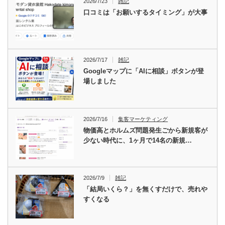
2026/7/23
雑記
口コミは「お願いするタイミング」が大事
2026/7/17
雑記
Googleマップに「AIに相談」ボタンが登
場しました
2026/7/16
集客マーケティング
物価高とホルムズ問題発生ごから新規客が
少ない時代に、1ヶ月で14名の新規…
2026/7/9
雑記
「結局いくら？」を無くすだけで、売れや
すくなる