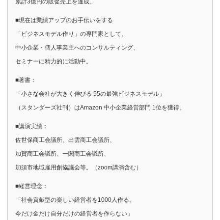
累計3億円の販促売上を達成。
■現在は業績アップのお手伝いをする
「ビジネスモデル作り」の専門家として、
中小企業・個人事業主へのコンサルティング、
セミナーに精力的に活動中。
■著書：
「小さな会社が大きく伸びる 55の最強ビジネスモデル」
（スタンダーズ社刊）はAmazon 中小企業経営部門 1位を獲得。
■講演実績：
佐世保商工会議所、出雲商工会議所、
加賀商工会議所、一関商工会議所、
加須市地域雇用創協議会等。（zoom講演含む）
■経営理念：
「社会貢献型の楽しい経営者を1000人作る。
今だけ金だけ自分だけの経営者を作らない」