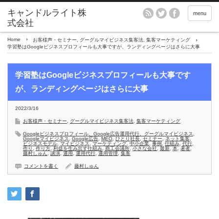
menu
Home
お客様声・セミナー
,
グーグルマイビジネス集客法
,
集客マーケティング
学習塾はGoogleビジネスプロフィールも大事ですが、ランディングページはさらに大事
学習塾はGoogleビジネスプロフィールも大事です
が、ランディングページはさらに大事
2022/3/16
お客様声・セミナー
,
グーグルマイビジネス集客法
,
集客マーケティング
Googleビジネスプロフィール、Google広告運用代行、グーグルマイビジネス
,
Googleマイビジネス
,
Google広告
,
MEO
,
ひとり社長
,
セミナー
,
ネット集客
,
ビジネスモデル
,
マイビジネス
,
マーケティング
,
中小企業
,
事例
,
仕組み
,
代行
,
作り
,
作り方
,
利益を生み出す仕組み
,
商工会議所
,
小さな会社
,
最新
,
本
,
著者
,
藤村しゅん
,
講演
,
運用
,
運用代行
,
運用管理
,
集客
コメントを書く
藤村しゅん