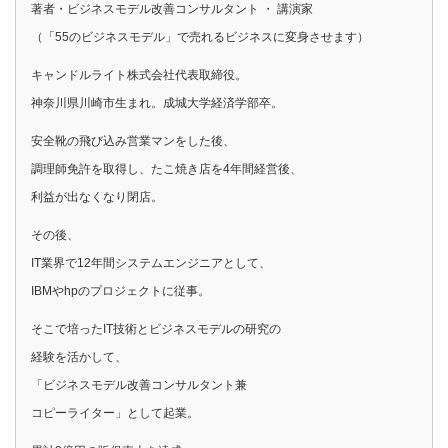
著者・ビジネスモデル改善コンサルタント ・ 講演家
（「55のビジネスモデル」で売れるビジネスに変身させます）
キャンドルライト株式会社代表取締役。
神奈川県川崎市生まれ。成城大学経済学部卒。
安全靴の飛び込み営業マンをした後、
調理師免許を取得し、たこ焼き店を4年間経営後、
利益が出なくなり閉店。
その後、
IT業界で12年間システムエンジニアとして、
IBMやhpのプロジェクトに従事。
そこで培ったIT技術とビジネスモデルの研究の
経験を活かして、
「ビジネスモデル改善コンサルタント兼
コピーライター」として起業。