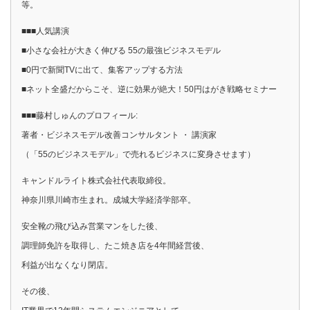
等。
■■■人気講演
■小さな会社が大きく伸びる 55の最強ビジネスモデル
■0円で新聞TVに出て、集客アップする方法
■ネット全盛だからこそ、逆に効果が絶大！50円はがき戦略セミナー
■■■藤村しゅんのプロフィール:
著者・ビジネスモデル改善コンサルタント ・ 講演家
（「55のビジネスモデル」で売れるビジネスに変身させます）
キャンドルライト株式会社代表取締役。
神奈川県川崎市生まれ。成城大学経済学部卒。
安全靴の飛び込み営業マンをした後、
調理師免許を取得し、たこ焼き店を4年間経営後、
利益が出なくなり閉店。
その後、