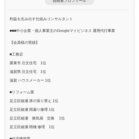
投稿者プロフィール
利益を生み出す仕組みコンサルタント
■■■中小企業・個人事業主のGoogleマイビジネス 運用代行事業
【会員様の実績】
■工務店
栗東市 注文住宅 1位
滋賀県 注文住宅 1位
滋賀 ハウスメーカー 1位
■リフォーム業
足立区綾瀬 床の張り替え 1位
足立区綾瀬 雨漏り修理 1位
足立区綾瀬 換気扇 交換 1位
足立区綾瀬 雨樋 修理 1位
■住宅建築業