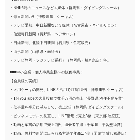
・NHK6時のニュースなど４媒体（群馬県・ダイビングスクール）
・毎日新聞5段（神奈川県・ケーキ店）
・テレビ愛知、中日新聞など３媒体（名古屋市・ネイルサロン）
・信濃毎日新聞（長野県・ヘアサロン）
・日経新聞、北陸中日新聞（石川県・住宅販売）
・山形新聞（山形県・歯科医）
・テレビ静岡（フジテレビ系列）（静岡県・焼き鳥店）等。
■■■中小企業・個人事業主様への販促事業：
【会員様の実績】
・犬用ケーキの開発、LINEの活用で月商1.5倍（神奈川県 ケーキ店）
・1分YouTubeの大量投稿で数千万円の売上（長野県 移住不動産業）
・仕事量を半分に減らして、売上2倍（静岡県 ダイビングスクール）
・ビジネスモデルの見直し、LINE活用で売上3倍（東京都 治療院）
・動画と葉書の活用で売上2倍、退会者半減（千葉県 学習塾経営）
・動画、無料で新聞に出られる方法で年商1.7倍（函館市 貸し衣装店）