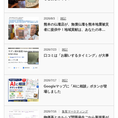
2026/8/3
雑記
熊本の仏壇店が、無償仏壇を熊本地震被災
者に提供中！地域貢献は、あなたの本…
2026/7/23
雑記
口コミは「お願いするタイミング」が大事
2026/7/17
雑記
Googleマップに「AIに相談」ボタンが登
場しました
2026/7/16
集客マーケティング
物価高とホルムズ問題発生ごから新規客が