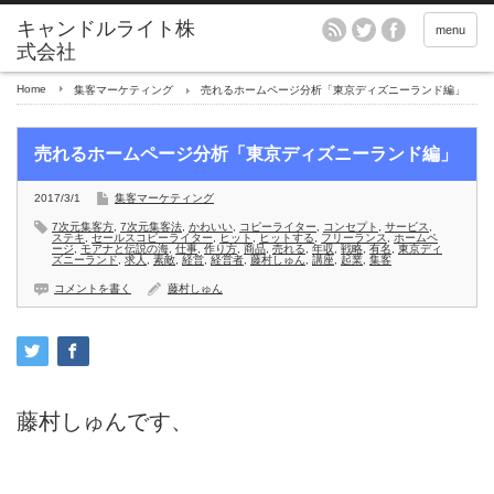
menu
Home
集客マーケティング
売れるホームページ分析「東京ディズニーランド編」
売れるホームページ分析「東京ディズニーランド編」
2017/3/1
集客マーケティング
7次元集客方
,
7次元集客法
,
かわいい
,
コピーライター
,
コンセプト
,
サービス
,
ステキ
,
セールスコピーライター
,
ヒット
,
ヒットする
,
フリーランス
,
ホームペ
ージ
,
モアナと伝説の海
,
仕事
,
作り方
,
商品
,
売れる
,
年収
,
戦略
,
有名
,
東京ディ
ズニーランド
,
求人
,
素敵
,
経営
,
経営者
,
藤村しゅん
,
講座
,
起業
,
集客
コメントを書く
藤村しゅん
藤村しゅんです、