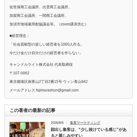
佐世保商工会議所、出雲商工会議所、
加賀商工会議所、一関商工会議所、
加須市地域雇用創協議会等。（zoom講演含む）
■経営理念：
「社会貢献型の楽しい経営者を1000人作る。
今だけ金だけ自分だけの経営者を作らない」
キャンドルライト株式会社 代表取締役
〒107-0062
東京都港区南青山2丁目2番15号 ウィン青山942
メールアドレス fujimurashun@gmail.com
この著者の最新の記事
2026/8/5
集客マーケティング
顔出し集客は、“少し抜けている感じ”があ
ると親しみやすい