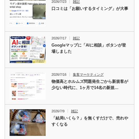
2026/7/23
雑記
口コミは「お願いするタイミング」が大事
2026/7/17
雑記
Googleマップに「AIに相談」ボタンが登
場しました
2026/7/16
集客マーケティング
物価高とホルムズ問題発生ごから新規客が
少ない時代に、1ヶ月で14名の新規…
2026/7/9
雑記
「結局いくら？」を無くすだけで、売れや
すくなる