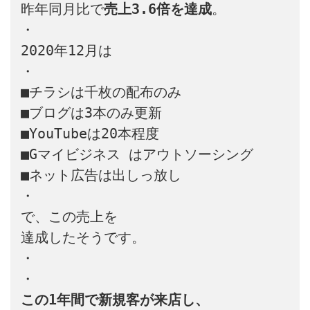
昨年同月比で
売上3.6倍を達成
。

・

2020年12月は

・

■チラシは千枚の配布のみ

■ブログは3本のみ更新

■YouTubeは20本程度

■Gマイビジネス はアウトソーシング

■ネット広告は出しっ放し

・

で、この売上を

達成したそうです。

・

この1年間で新規客が来店し、
