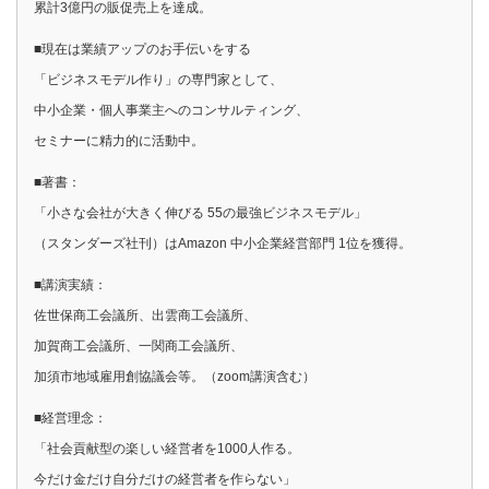
累計3億円の販促売上を達成。
■現在は業績アップのお手伝いをする
「ビジネスモデル作り」の専門家として、
中小企業・個人事業主へのコンサルティング、
セミナーに精力的に活動中。
■著書：
「小さな会社が大きく伸びる 55の最強ビジネスモデル」
（スタンダーズ社刊）はAmazon 中小企業経営部門 1位を獲得。
■講演実績：
佐世保商工会議所、出雲商工会議所、
加賀商工会議所、一関商工会議所、
加須市地域雇用創協議会等。（zoom講演含む）
■経営理念：
「社会貢献型の楽しい経営者を1000人作る。
今だけ金だけ自分だけの経営者を作らない」