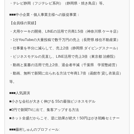
・テレビ静岡（フジテレビ系列）（静岡県・焼き鳥店）等。
■■■中小企業・個人事業主様への販促事業：
【会員様の実績】
・犬用ケーキの開発、LINEの活用で月商1.5倍（神奈川県 ケーキ店）
・1分YouTubeの大量投稿で数千万円の売上（長野県 移住不動産業）
・仕事量を半分に減らして、売上2倍（静岡県 ダイビングスクール）
・ビジネスモデルの見直し、LINE活用で売上3倍（東京都 治療院）
・動画と葉書の活用で売上2倍、退会者半減（千葉県 学習塾経営）
・動画、無料で新聞に出られる方法で年商1.7倍（函館市 貸し衣装店）
等。
■■■人気講演
■小さな会社が大きく伸びる 55の最強ビジネスモデル
■0円で新聞TVに出て、集客アップする方法
■ネット全盛だからこそ、逆に効果が絶大！50円はがき戦略セミナー
■■■藤村しゅんのプロフィール: