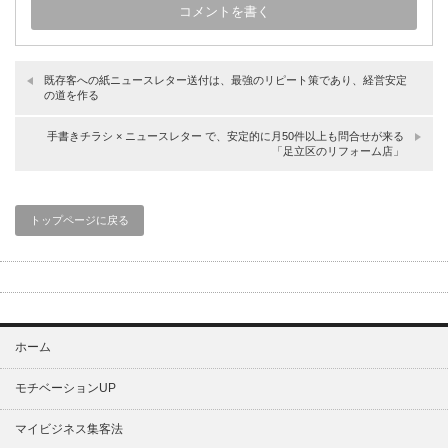
既存客への紙ニュースレター送付は、最強のリピート策であり、経営安定
の道を作る
手書きチラシ × ニュースレター で、安定的に月50件以上も問合せが来る
「足立区のリフォーム店」
トップページに戻る
ホーム
モチベーションUP
マイビジネス集客法