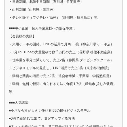
・日経新聞、北陸中日新聞（石川県・住宅販売）
・山形新聞（山形県・歯科医）
・テレビ静岡（フジテレビ系列）（静岡県・焼き鳥店）等。
■■■中小企業・個人事業主様への販促事業：
【会員様の実績】
・犬用ケーキの開発、LINEの活用で月商1.5倍（神奈川県 ケーキ店）
・1分YouTubeの大量投稿で数千万円の売上（長野県 移住不動産業）
・仕事量を半分に減らして、売上2倍（静岡県 ダイビングスクール）
・ビジネスモデルの見直し、LINE活用で売上3倍（東京都 治療院）
・動画と葉書の活用で売上2倍、退会者半減（千葉県 学習塾経営）
・動画、無料で新聞に出られる方法で年商1.7倍（函館市 貸し衣装店）
等。
■■■人気講演
■小さな会社が大きく伸びる 55の最強ビジネスモデル
■0円で新聞TVに出て、集客アップする方法
■ネット全盛だからこそ、逆に効果が絶大！50円はがき戦略セミナー