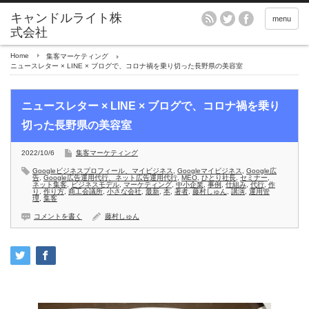
menu
Home
集客マーケティング
ニュースレター × LINE × ブログで、コロナ禍を乗り切った長野県の美容室
ニュースレター × LINE × ブログで、コロナ禍を乗り
切った長野県の美容室
2022/10/6
集客マーケティング
Googleビジネスプロフィール、マイビジネス
,
Googleマイビジネス
,
Google広
告
,
Google広告運用代行、ネット広告運用代行
,
MEO
,
ひとり社長
,
セミナー
,
ネット集客
,
ビジネスモデル
,
マーケティング
,
中小企業
,
事例
,
仕組み
,
代行
,
作
り
,
作り方
,
商工会議所
,
小さな会社
,
最新
,
本
,
著者
,
藤村しゅん
,
講演
,
運用管
理
,
集客
コメントを書く
藤村しゅん