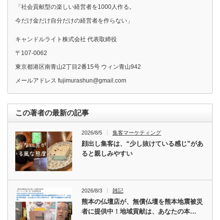
「社会貢献型の楽しい経営者を1000人作る。
今だけ金だけ自分だけの経営者を作らない」
キャンドルライト株式会社 代表取締役
〒107-0062
東京都港区南青山2丁目2番15号 ウィン青山942
メールアドレス fujimurashun@gmail.com
この著者の最新の記事
2026/8/5
集客マーケティング
顔出し集客は、“少し抜けている感じ”があ
ると親しみやすい
2026/8/3
雑記
熊本の仏壇店が、無償仏壇を熊本地震被災
者に提供中！地域貢献は、あなたの本…