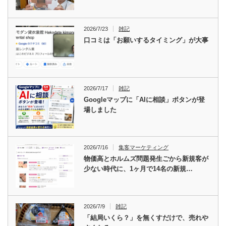
2026/7/23
雑記
口コミは「お願いするタイミング」が大事
2026/7/17
雑記
Googleマップに「AIに相談」ボタンが登
場しました
2026/7/16
集客マーケティング
物価高とホルムズ問題発生ごから新規客が
少ない時代に、1ヶ月で14名の新規…
2026/7/9
雑記
「結局いくら？」を無くすだけで、売れや