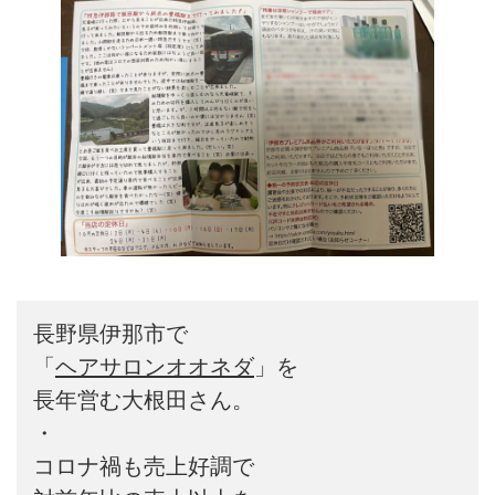
長野県伊那市で

「
ヘアサロンオオネダ
」を

長年営む大根田さん。

・

コロナ禍も売上好調で
