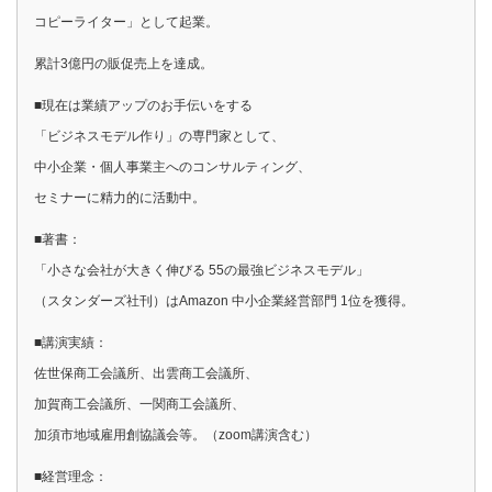
コピーライター」として起業。
累計3億円の販促売上を達成。
■現在は業績アップのお手伝いをする
「ビジネスモデル作り」の専門家として、
中小企業・個人事業主へのコンサルティング、
セミナーに精力的に活動中。
■著書：
「小さな会社が大きく伸びる 55の最強ビジネスモデル」
（スタンダーズ社刊）はAmazon 中小企業経営部門 1位を獲得。
■講演実績：
佐世保商工会議所、出雲商工会議所、
加賀商工会議所、一関商工会議所、
加須市地域雇用創協議会等。（zoom講演含む）
■経営理念：