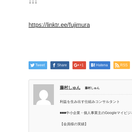
↓↓↓
https://linktr.ee/fujimura
Tweet
Share
+1
Hatena
RSS
藤村しゅん
藤村しゅん
利益を生み出す仕組みコンサルタント
■■■中小企業・個人事業主のGoogleマイビ
【会員様の実績】