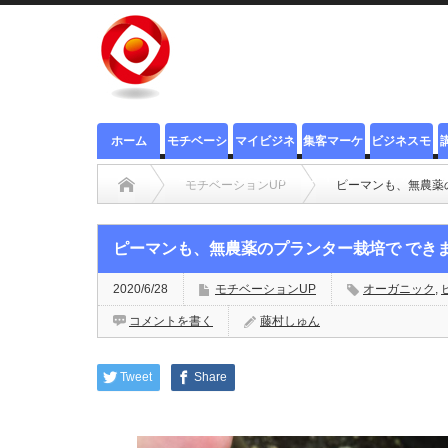
ホーム
モチベーシ
マイビジネ
集客マーケ
ビジネスモ
ョンUP
ス集客法
ティング
デル
モチベーションUP
ピーマンも、無農薬
ピーマンも、無農薬のプランター栽培で でき
2020/6/28
モチベーションUP
オーガニック
,
コメントを書く
藤村しゅん
Tweet
Share