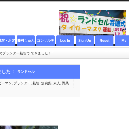
講演・お客
藤村しゅん
コンサルテ
Log In
Sign Up
Reset
My
様の声・社
【著者
ィング・教
Password
Accoun
のプランター栽培で できました！
会貢献
YouTuber
材
ました！
ランドセル
寄贈活動】
ピーマン
,
プランター
,
栽培
,
無農薬
,
素人
,
野菜