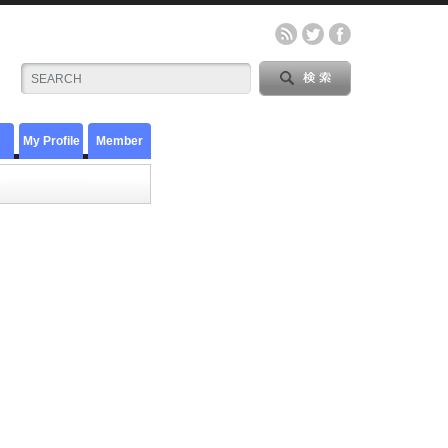
My Profile
Member
t
Directory