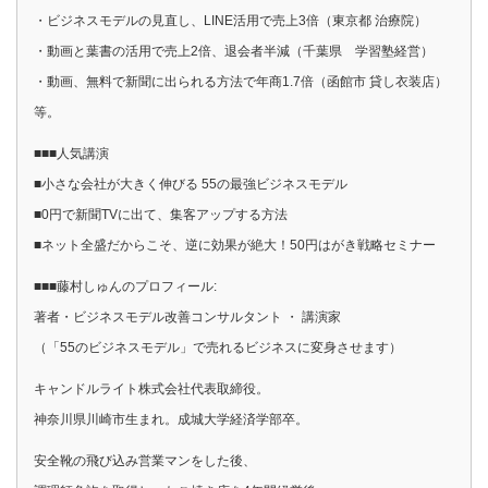
・ビジネスモデルの見直し、LINE活用で売上3倍（東京都 治療院）
・動画と葉書の活用で売上2倍、退会者半減（千葉県 学習塾経営）
・動画、無料で新聞に出られる方法で年商1.7倍（函館市 貸し衣装店）
等。
■■■人気講演
■小さな会社が大きく伸びる 55の最強ビジネスモデル
■0円で新聞TVに出て、集客アップする方法
■ネット全盛だからこそ、逆に効果が絶大！50円はがき戦略セミナー
■■■藤村しゅんのプロフィール:
著者・ビジネスモデル改善コンサルタント ・ 講演家
（「55のビジネスモデル」で売れるビジネスに変身させます）
キャンドルライト株式会社代表取締役。
神奈川県川崎市生まれ。成城大学経済学部卒。
安全靴の飛び込み営業マンをした後、