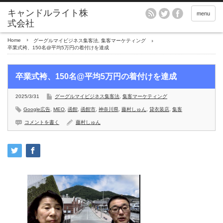
menu
Home
グーグルマイビジネス集客法
,
集客マーケティング
卒業式袴、150名@平均5万円の着付けを達成
卒業式袴、150名@平均5万円の着付けを達成
2025/3/31
グーグルマイビジネス集客法
,
集客マーケティング
Google広告
,
MEO
,
函館
,
函館市
,
神奈川県
,
藤村しゅん
,
貸衣装店
,
集客
コメントを書く
藤村しゅん