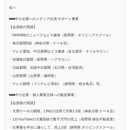
等々
■■■中小企業へのメディア出演 サポート事業
【会員様の実績】
・NHK6時のニュースなど４媒体（群馬県・ダイビングスクール）
・毎日新聞5段（神奈川県・ケーキ店）
・テレビ愛知、中日新聞など３媒体（名古屋市・ネイルサロン）
・信濃毎日新聞（長野県・ヘアサロン）
・日経新聞、北陸中日新聞（石川県・住宅販売）
・山形新聞（山形県・歯科医）
・テレビ静岡（フジテレビ系列）（静岡県・焼き鳥店）等。
■■■中小企業・個人事業主様への販促事業：
【会員様の実績】
・犬用ケーキの開発、LINEの活用で月商1.5倍（神奈川県 ケーキ店）
・1分YouTubeの大量投稿で数千万円の売上（長野県 移住不動産業）
・仕事量を半分に減らして、売上2倍（静岡県 ダイビングスクール）