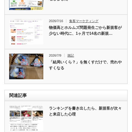
2026/7/16
集客マーケティング
物価高とホルムズ問題発生ごから新規客が
少ない時代に、1ヶ月で14名の新規…
2026/7/9
雑記
「結局いくら？」を無くすだけで、売れや
すくなる
関連記事
ランキングを書き出したら、新規客が次々
と来店した心理