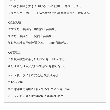
「小さな会社が大きく伸びる 55の最強ビジネスモデル」
（スタンダーズ社刊）はAmazon 中小企業経営部門 1位を獲得。
■講演実績：
佐世保商工会議所、出雲商工会議所、
加賀商工会議所、一関商工会議所、
加須市地域雇用創協議会等。（zoom講演含む）
■経営理念：
「社会貢献型の楽しい経営者を1000人作る。
今だけ金だけ自分だけの経営者を作らない」
キャンドルライト株式会社 代表取締役
〒107-0062
東京都港区南青山2丁目2番15号 ウィン青山942
メールアドレス fujimurashun@gmail.com