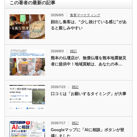
この著者の最新の記事
2026/8/5
集客マーケティング
顔出し集客は、“少し抜けている感じ”があ
ると親しみやすい
2026/8/3
雑記
熊本の仏壇店が、無償仏壇を熊本地震被災
者に提供中！地域貢献は、あなたの本…
2026/7/23
雑記
口コミは「お願いするタイミング」が大事
2026/7/17
雑記
Googleマップに「AIに相談」ボタンが登
場しました